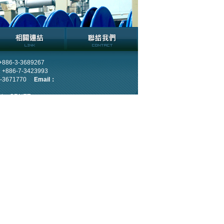
+886-3-3689267
：
+886-7-3423993
3-3671770
Email：
n by
GRNET