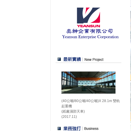
(40公噸/80公噸/40公噸)X 28.1m 雙軌
起重機
(紙廠濕部天車)
(2017.11)