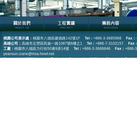
1
2
3
4
5
桃園公司展示處：
桃園市八德區建德路142號1F
Tel：
+886-3-3685968
Fax：
高雄公司：
高雄市左營區民族一路1087號6樓之1
Tel：
+886-7-3102157
Fax
工廠：
桃園市八德區力行街50巷9弄14號
Tel：
+886-3-3666646
Fax：
+886-
yeansun.crane@msa.hinet.net
Copyright (c) 2008 Yeansun Enterprise Corporation All Rights Reserved. Desig